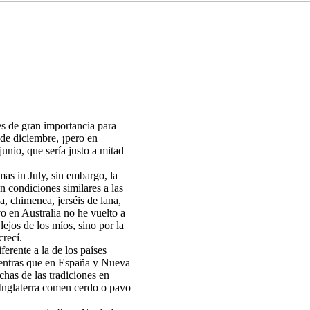
 es de gran importancia para
 de diciembre, ¡pero en
unio, que sería justo a mitad
mas in July, sin embargo, la
n condiciones similares a las
a, chimenea, jerséis de lana,
 en Australia no he vuelto a
lejos de los míos, sino por la
crecí.
ferente a la de los países
mientras que en España y Nueva
has de las tradiciones en
Inglaterra comen cerdo o pavo