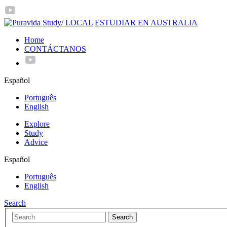
/ LOCAL
ESTUDIAR EN AUSTRALIA
Home
CONTÁCTANOS
Español
Português
English
Explore
Study
Advice
Español
Português
English
Search