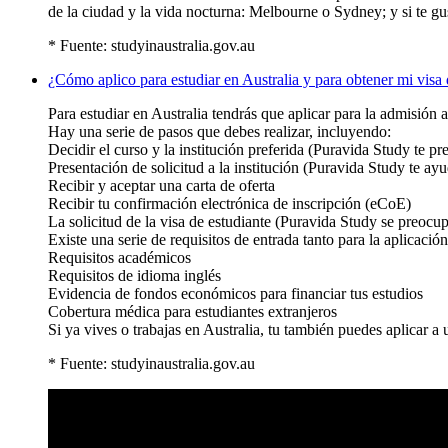
de la ciudad y la vida nocturna: Melbourne o Sydney; y si te gust
* Fuente: studyinaustralia.gov.au
¿Cómo aplico para estudiar en Australia y para obtener mi visa 
Para estudiar en Australia tendrás que aplicar para la admisión a
Hay una serie de pasos que debes realizar, incluyendo:
Decidir el curso y la institución preferida (Puravida Study te pr
Presentación de solicitud a la institución (Puravida Study te ay
Recibir y aceptar una carta de oferta
Recibir tu confirmación electrónica de inscripción (eCoE)
La solicitud de la visa de estudiante (Puravida Study se preocupa
Existe una serie de requisitos de entrada tanto para la aplicación
Requisitos académicos
Requisitos de idioma inglés
Evidencia de fondos económicos para financiar tus estudios
Cobertura médica para estudiantes extranjeros
Si ya vives o trabajas en Australia, tu también puedes aplicar 
* Fuente: studyinaustralia.gov.au