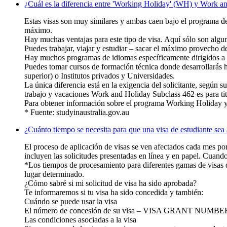
¿Cuál es la diferencia entre 'Working Holiday' (WH) y Work an
Estas visas ​​son muy similares y ambas caen bajo el programa de
máximo.
Hay muchas ventajas para este tipo de visa. Aquí sólo son algun
Puedes trabajar, viajar y estudiar – sacar el máximo provecho de
Hay muchos programas de idiomas específicamente dirigidos 
Puedes tomar cursos de formación técnica donde desarrollarás 
superior) o Institutos privados y Universidades.
La única diferencia está en la exigencia del solicitante, según
trabajo y vacaciones Work and Holiday Subclass 462 es para tit
Para obtener información sobre el programa Working Holiday y 
* Fuente: studyinaustralia.gov.au
¿Cuánto tiempo se necesita para que una visa de estudiante sea
El proceso de aplicación de visas se ven afectados cada mes po
incluyen las solicitudes presentadas en línea y en papel. Cuando
*Los tiempos de procesamiento para diferentes gamas de visas d
lugar determinado.
¿Cómo sabré si mi solicitud de visa ha sido aprobada?
Te informaremos si tu visa ha sido concedida y también:
Cuándo se puede usar la visa
El número de concesión de su visa – VISA GRANT NUMBE
Las condiciones asociadas a la visa