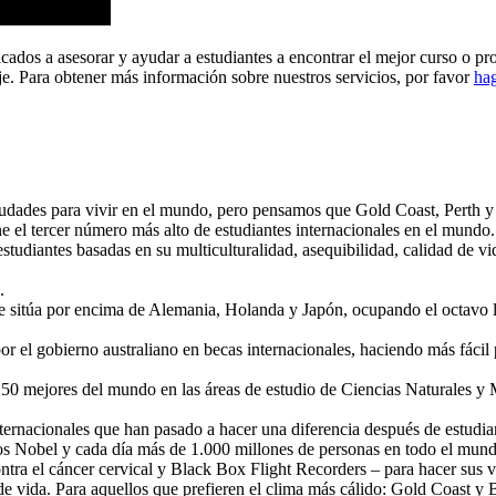
os a asesorar y ayudar a estudiantes a encontrar el mejor curso o progr
je. Para obtener más información sobre nuestros servicios, por favor
hag
udades para vivir en el mundo, pero pensamos que Gold Coast, Perth y
iene el tercer número más alto de estudiantes internacionales en el mun
studiantes basadas en su multiculturalidad, asequibilidad, calidad de vi
.
 se sitúa por encima de Alemania, Holanda y Japón, ocupando el octavo
el gobierno australiano en becas internacionales, haciendo más fácil 
as 50 mejores del mundo en las áreas de estudio de Ciencias Naturales y
ternacionales que han pasado a hacer una diferencia después de estudiar
s Nobel y cada día más de 1.000 millones de personas en todo el mund
ntra el cáncer cervical y Black Box Flight Recorders – para hacer sus vi
o de vida. Para aquellos que prefieren el clima más cálido: Gold Coast y