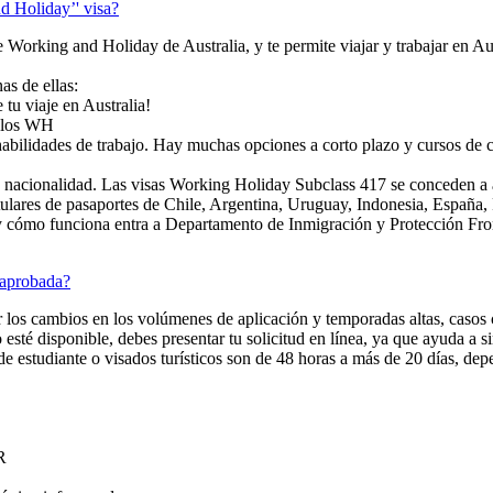
d Holiday’' visa?
 Working and Holiday de Australia, y te permite viajar y trabajar en Aus
as de ellas:
 tu viaje en Australia!
a los WH
habilidades de trabajo. Hay muchas opciones a corto plazo y cursos de
 su nacionalidad. Las visas Working Holiday Subclass 417 se conceden a a
ulares de pasaportes de Chile, Argentina, Uruguay, Indonesia, España, 
cómo funciona entra a Departamento de Inmigración y Protección Front
 aprobada?
r los cambios en los volúmenes de aplicación y temporadas altas, casos
 esté disponible, debes presentar tu solicitud en línea, ya que ayuda a 
e estudiante o visados turísticos son de 48 horas a más de 20 días, de
R